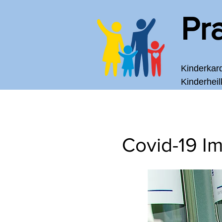
Pr
Kinderkar
Kinderhei
Home
Termine
Praxis
Covid-19 I