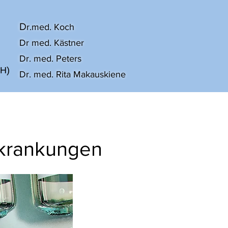
D
r.med. Koch
Dr med. Kästner
Dr. med. Peters
AH)
Dr. med. Rita Makauskiene
Im Notfall
Jobs
More
rkrankungen