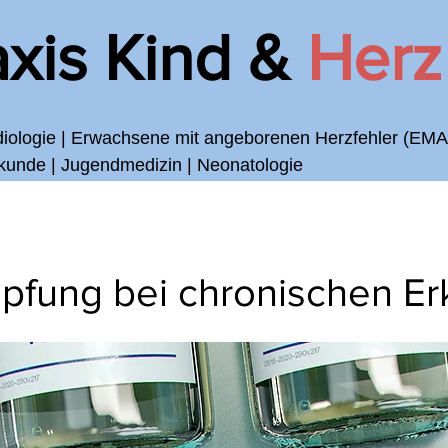
axis Kind &
Herz
diologie | Erwachsene mit angeborenen Herzfehler (EM
lkunde | Jugendmedizin | Neonatologie
Ärzteteam
Leistungen
Kontakt
Formulare
mpfung bei chronischen E