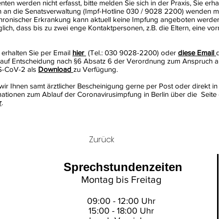
enten werden nicht erfasst, bitte melden Sie sich in der Praxis, Sie erha
ich an die Senatsverwaltung (Impf-Hotline 030 / 9028 2200) wenden m
hronischer Erkrankung kann aktuell keine Impfung angeboten werden.
lich, dass bis zu zwei enge Kontaktpersonen, z.B. die Eltern, eine vo
 erhalten Sie per Email
hier
(Tel.: 030 9028-2200) oder
diese Email
g auf Entscheidung nach §6 Absatz 6 der Verordnung zum Anspruch 
S-CoV-2 als
Download
zu Verfügung.
ir Ihnen samt ärztlicher Bescheinigung gerne per Post oder direkt 
mationen zum Ablauf der Coronavirusimpfung in Berlin über die Seite 
r
.
Zurück
Sprechstundenzeiten
Montag bis Freitag
09:00 - 12:00 Uhr
15:00 - 18:00 Uhr