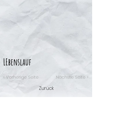
LEbenslauf
< Vorherige Seite
Nächste Seite >
Zurück