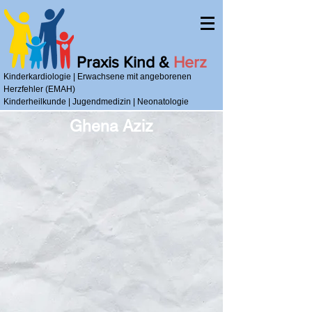
Praxis Kind &
Herz
Kinderkardiologie | Erwachsene mit angeborenen
Herzfehler (EMAH)
Kinderheilkunde | Jugendmedizin | Neonatologie
Ghena Aziz